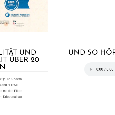
ITÄT UND
UND SO HÖR
IT ÜBER 20
EN
it je 12 Kindern
bland / FHWS
te mit den Eltern
im Krippenalltag