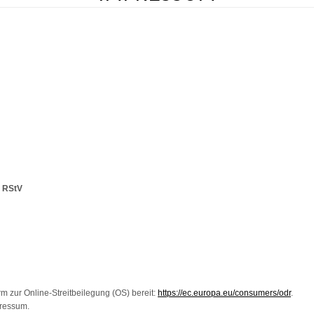
2 RStV
rm zur Online-Streitbeilegung (OS) bereit:
https://ec.europa.eu/consumers/odr
.
pressum.