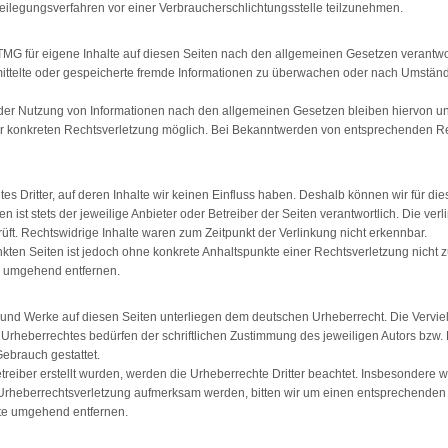
eitbeilegungsverfahren vor einer Verbraucherschlichtungsstelle teilzunehmen.
 TMG für eigene Inhalte auf diesen Seiten nach den allgemeinen Gesetzen verantwor
rmittelte oder gespeicherte fremde Informationen zu überwachen oder nach Umständ
der Nutzung von Informationen nach den allgemeinen Gesetzen bleiben hiervon unb
ner konkreten Rechtsverletzung möglich. Bei Bekanntwerden von entsprechenden Re
es Dritter, auf deren Inhalte wir keinen Einfluss haben. Deshalb können wir für d
en ist stets der jeweilige Anbieter oder Betreiber der Seiten verantwortlich. Die ve
ft. Rechtswidrige Inhalte waren zum Zeitpunkt der Verlinkung nicht erkennbar.
inkten Seiten ist jedoch ohne konkrete Anhaltspunkte einer Rechtsverletzung nich
s umgehend entfernen.
te und Werke auf diesen Seiten unterliegen dem deutschen Urheberrecht. Die Verviel
Urheberrechtes bedürfen der schriftlichen Zustimmung des jeweiligen Autors bzw. 
Gebrauch gestattet.
etreiber erstellt wurden, werden die Urheberrechte Dritter beachtet. Insbesondere we
e Urheberrechtsverletzung aufmerksam werden, bitten wir um einen entsprechende
lte umgehend entfernen.